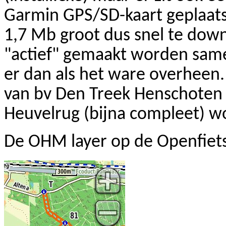
Garmin
GPS/
SD-kaart
geplaats
1,7
Mb
groot dus snel te dow
"actief" gemaakt worden sam
er dan als het ware overhee
van bv Den Treek Henschoten 
Heuvelrug (bijna compleet) w
De OHM
layer
op de
Openfie