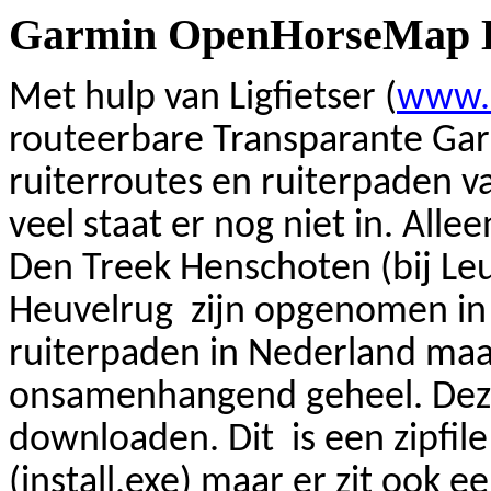
Garmin
OpenHorseMap
Met hulp van
Ligfietser
(
www.o
routeerbare Transparante
Ga
ruiterroutes en ruiterpaden va
veel staat er nog niet in. Al
Den Treek Henschoten (bij Le
Heuvelrug zijn opgenomen in d
ruiterpaden in Nederland maar
onsamenhangend geheel. Deze
downloaden. Dit is een zipfil
(install.exe) maar er zit ook e