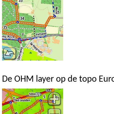
De OHM
layer
op de
topo
Eur